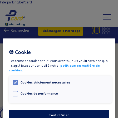
Interparking.be
Pcard
Rechercher
Téléchargez la Pcard app
CONTACT
FAQ
Trouver un parking
🍪 Cookie
Mobile app
... ce terme apparaît partout. Vous avez toujours voulu savoir de quoi
Mon compte
il s'agit? Jetez donc un oeil à notre
politique en matière de
cookies.
Cookies strictement nécessaires
Cookies de performance
10
10
Tout refuser