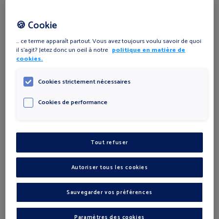
PRÉNOM
*
🍪 Cookie
... ce terme apparaît partout. Vous avez toujours voulu savoir de quoi
il s'agit? Jetez donc un oeil à notre
politique en matière de
NOM
*
cookies.
Cookies strictement nécessaires
E-MAIL
*
Cookies de performance
ℹ
TÉLÉPHONE
*
Tout refuser
Autoriser tous les cookies
RUE
*
Sauvegarder vos préférences
N° DE RUE
*
Paramètres des cookies